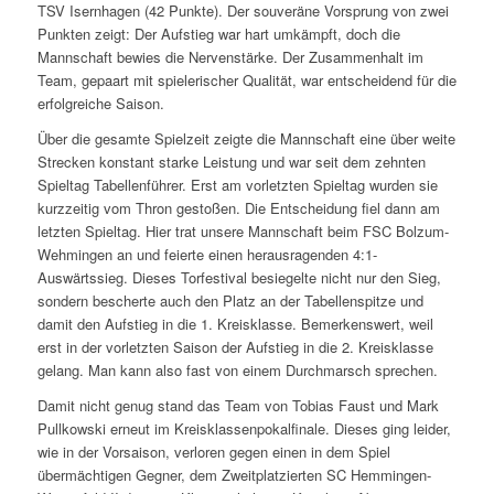
TSV Isernhagen (42 Punkte). Der souveräne Vorsprung von zwei
Punkten zeigt: Der Aufstieg war hart umkämpft, doch die
Mannschaft bewies die Nervenstärke. Der Zusammenhalt im
Team, gepaart mit spielerischer Qualität, war entscheidend für die
erfolgreiche Saison.
Über die gesamte Spielzeit zeigte die Mannschaft eine über weite
Strecken konstant starke Leistung und war seit dem zehnten
Spieltag Tabellenführer. Erst am vorletzten Spieltag wurden sie
kurzzeitig vom Thron gestoßen. Die Entscheidung fiel dann am
letzten Spieltag. Hier trat unsere Mannschaft beim FSC Bolzum-
Wehmingen an und feierte einen herausragenden 4:1-
Auswärtssieg. Dieses Torfestival besiegelte nicht nur den Sieg,
sondern bescherte auch den Platz an der Tabellenspitze und
damit den Aufstieg in die 1. Kreisklasse. Bemerkenswert, weil
erst in der vorletzten Saison der Aufstieg in die 2. Kreisklasse
gelang. Man kann also fast von einem Durchmarsch sprechen.
Damit­ nicht genug stand das Team von Tobias Faust und Mark
Pullkowski erneut im Kreisklassenpokalfinale. Dieses ging leider,
wie in der Vorsaison, verloren gegen einen in dem Spiel
übermächtigen Gegner, dem Zweitplatzierten SC Hemmingen-