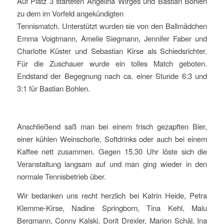
Auf Platz 3 starteten Angelina Wirges und Bastian Bohlen
zu dem im Vorfeld angekündigten
Tennismatch. Unterstützt wurden sie von den Ballmädchen
Emma Voigtmann, Amelie Siegmann, Jennifer Faber und
Charlotte Küster und Sebastian Kirse als Schiedsrichter.
Für die Zuschauer wurde ein tolles Match geboten.
Endstand der Begegnung nach ca. einer Stunde 6:3 und
3:1 für Bastian Bohlen.
Anschließend saß man bei einem frisch gezapften Bier,
einer kühlen Weinschorle, Softdrinks oder auch bei einem
Kaffee nett zusammen. Gegen 15.30 Uhr löste sich die
Veranstaltung langsam auf und man ging wieder in den
normale Tennisbetrieb über.
Wir bedanken uns recht herzlich bei Katrin Heide, Petra
Klemme-Kirse, Nadine Springborn, Tina Kehl, Malu
Bergmann, Conny Kalski, Dorit Drexler, Marion Schäl, Ina